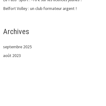
Belfort Volley : un club formateur argent !
Archives
septembre 2025
août 2023