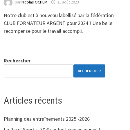
par
Nicolas OCHEM
31 août 2023
Notre club est à nouveau labellisé par la fédération
CLUB FORMATEUR ARGENT pour 2024 ! Une belle
récompense pour le travail accompli.
Rechercher
RECHERCHER
Articles récents
Planning des entraînements 2025 -2026
Le Pass’ Sport : -70 € sur les licences jeunes !