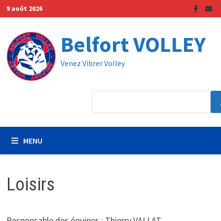
Passer
9 août 2026
au
contenu
Belfort VOLLEY
Venez Vibrer Volley
MENU
Loisirs
Responsable des équipes : Thierry VALLAT