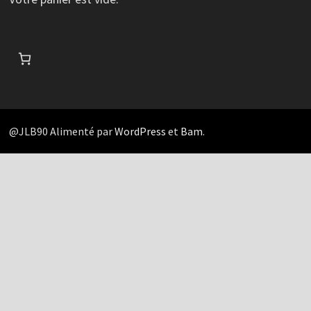
@JLB90 Alimenté par
WordPress
et
Bam
.