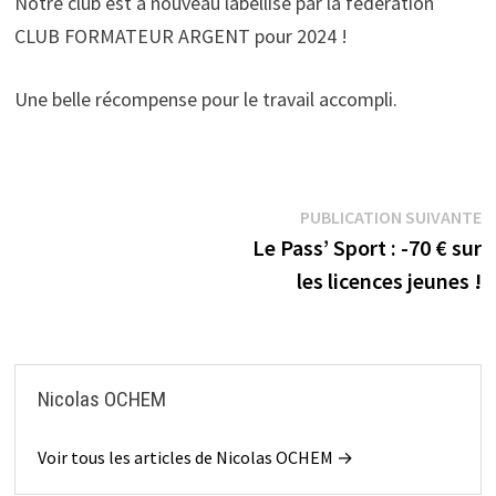
Notre club est à nouveau labellisé par la fédération
CLUB FORMATEUR ARGENT pour 2024 !
Une belle récompense pour le travail accompli.
Navigation
P
PUBLICATION SUIVANTE
s
Le Pass’ Sport : -70 € sur
de
les licences jeunes !
l’article
Nicolas OCHEM
Voir tous les articles de Nicolas OCHEM →