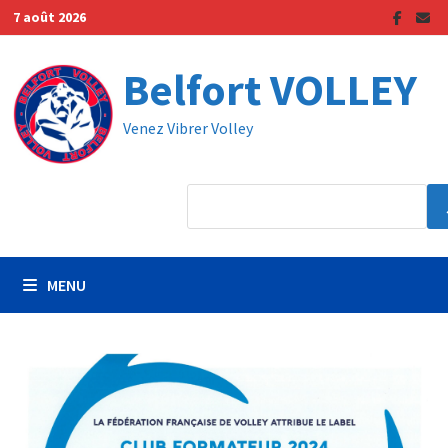
Passer
7 août 2026
au
contenu
Belfort VOLLEY
Venez Vibrer Volley
MENU