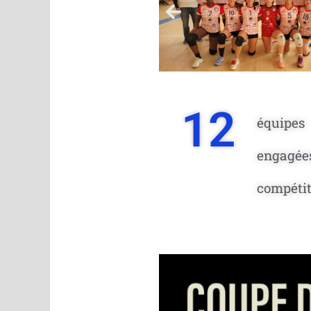
12
équipes
engagée
compéti