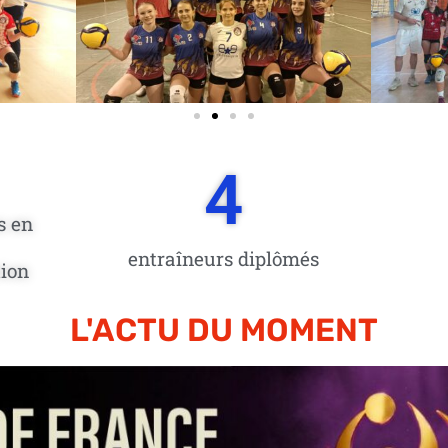
4
s en
entraîneurs diplômés
tion
L'ACTU DU MOMENT