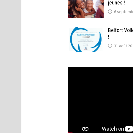
jeunes !
6 septemb
Belfort Vol
!
31 août 20