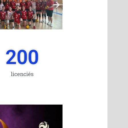
200
licenciés