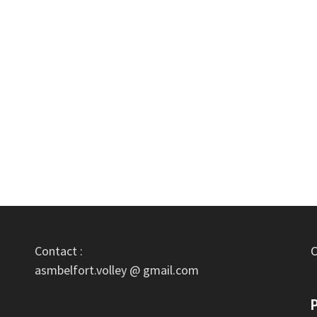
Contact :
C
asmbelfort.volley @ gmail.com