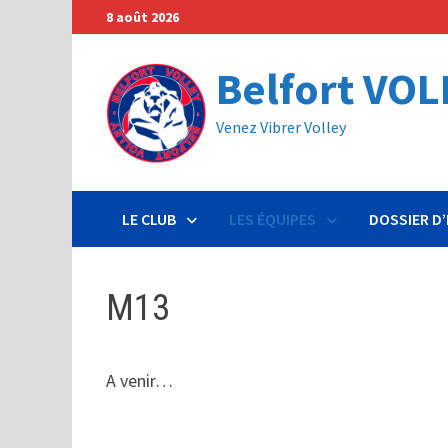
Passer
8 août 2026
au
contenu
Belfort VOL
Venez Vibrer Volley
LE CLUB
LES ÉQUIPES
DOSSIER D
M13
A venir…