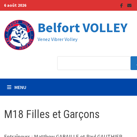
Passer
6 août 2026
au
contenu
Belfort VOLLEY
Venez Vibrer Volley
MENU
M18 Filles et Garçons
Entraîneurs : Matthew GABAILLE et Paul GAUTHIER