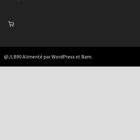
@JLB90 Alimenté par
WordPress
et
Bam
.