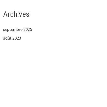
Archives
septembre 2025
août 2023