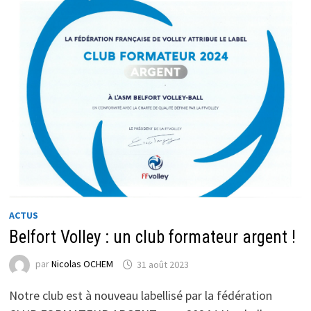
ACTUS
Belfort Volley : un club formateur argent !
par
Nicolas OCHEM
31 août 2023
Notre club est à nouveau labellisé par la fédération