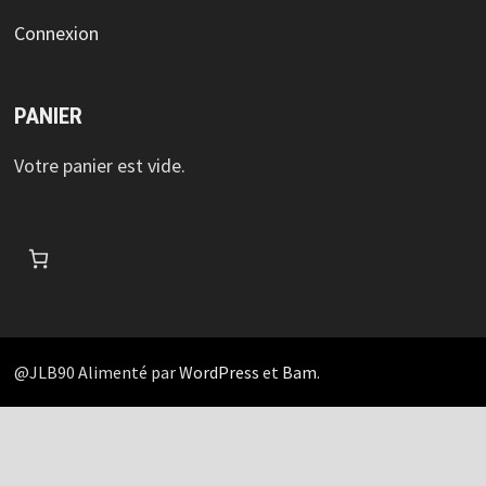
Connexion
PANIER
Votre panier est vide.
@JLB90 Alimenté par
WordPress
et
Bam
.